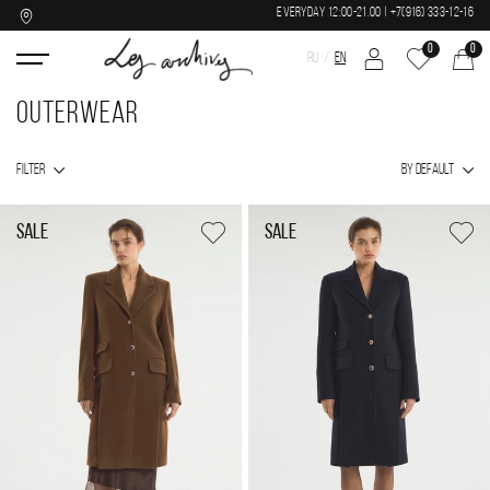
EVERYDAY 12:00-21.00 | +7(916) 333-12-16
0
0
RU
EN
OUTERWEAR
FILTER
BY DEFAULT
SALE
SALE