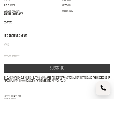
RETURN
ACCESSORIES
PUBLIC OFFER
GIFT CARD
LOYALTY PROGRAM
COLLECTIONS
ABOUT COMPANY
CONTACTS
LES ARCHIVES NEWS
SUBSCRIBE
By clicking the «SUBSCRIBE» button, you agree to receive promotional newsletters and the processing of
personal data in accordance with the website's Privacy Policy.
© 2025 Les Archives
Privacy Policy
Developed by
нюанс
════════════════════════════════════════ -