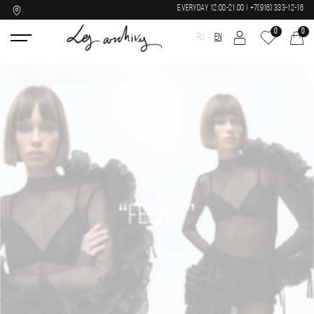
EVERYDAY 12:00-21.00 | +7(916) 333-12-16
0
0
RU
EN
“FEERIE”